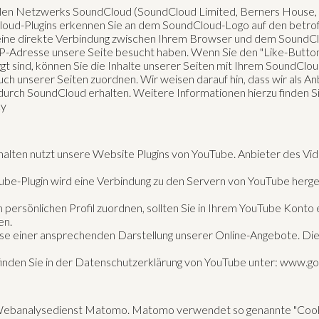
zialen Netzwerks SoundCloud (SoundCloud Limited, Berners House
dCloud-Plugins erkennen Sie an dem SoundCloud-Logo auf den betro
n eine direkte Verbindung zwischen Ihrem Browser und dem SoundCl
 IP-Adresse unsere Seite besucht haben. Wenn Sie den "Like-Button
 sind, können Sie die Inhalte unserer Seiten mit Ihrem SoundCloud
unserer Seiten zuordnen. Wir weisen darauf hin, dass wir als Anb
urch SoundCloud erhalten. Weitere Informationen hierzu finden S
cy
halten nutzt unsere Website Plugins von YouTube. Anbieter des Vid
Tube-Plugin wird eine Verbindung zu den Servern von YouTube herge
 persönlichen Profil zuordnen, sollten Sie in Ihrem YouTube Konto 
en.
se einer ansprechenden Darstellung unserer Online-Angebote. Dies 
nden Sie in der Datenschutzerklärung von YouTube unter: www.goog
banalysedienst Matomo. Matomo verwendet so genannte "Cookies"