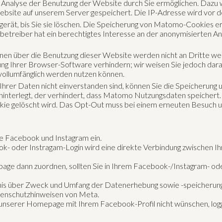
 Analyse der Benutzung der Website durch Sie ermöglichen. Dazu 
ebsite auf unserem Server gespeichert. Die IP-Adresse wird vor d
rät, bis Sie sie löschen. Die Speicherung von Matomo-Cookies er
ebetreiber hat ein berechtigtes Interesse an der anonymisierten A
nen über die Benutzung dieser Website werden nicht an Dritte we
g Ihrer Browser-Software verhindern; wir weisen Sie jedoch darauf
vollumfänglich werden nutzen können.
rer Daten nicht einverstanden sind, können Sie die Speicherung un
interlegt, der verhindert, dass Matomo Nutzungsdaten speichert. 
e gelöscht wird. Das Opt-Out muss bei einem erneuten Besuch un
 Facebook und Instagram ein.
- oder Instragam-Login wird eine direkte Verbindung zwischen 
ge dann zuordnen, sollten Sie in Ihrem Facebook-/Instagram- ode
ntnis über Zweck und Umfang der Datenerhebung sowie -speicherun
tenschutzhinweisen von Meta.
 unserer Homepage mit Ihrem Facebook-Profil nicht wünschen, logg