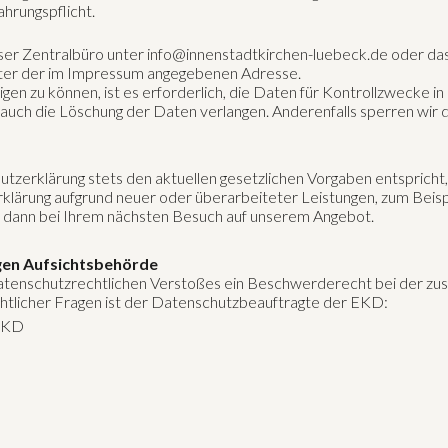
hrungspflicht.
ser Zentralbüro unter info@innenstadtkirchen-luebeck.de oder da
unter der im Impressum angegebenen Adresse.
en zu können, ist es erforderlich, die Daten für Kontrollzwecke in
e auch die Löschung der Daten verlangen. Anderenfalls sperren wir 
tzerklärung stets den aktuellen gesetzlichen Vorgaben entspricht,
zerklärung aufgrund neuer oder überarbeiteter Leistungen, zum Bei
t dann bei Ihrem nächsten Besuch auf unserem Angebot.
gen Aufsichtsbehörde
 datenschutzrechtlichen Verstoßes ein Beschwerderecht bei der zu
htlicher Fragen ist der Datenschutzbeauftragte der EKD:
 EKD