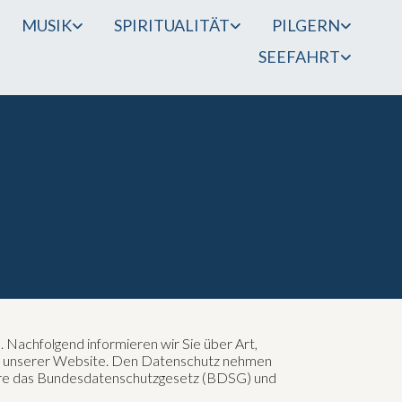
MUSIK
SPIRITUALITÄT
PILGERN
SEEFAHRT
. Nachfolgend informieren wir Sie über Art,
g unserer Website. Den Datenschutz nehmen
ndere das Bundesdatenschutzgesetz (BDSG) und