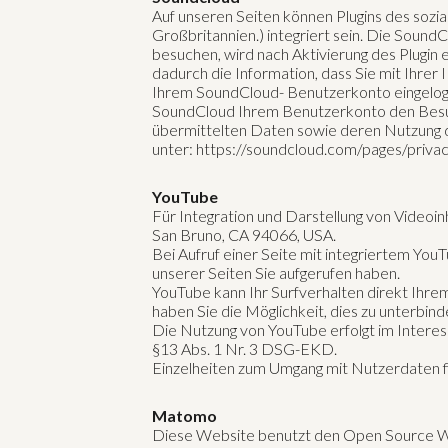
Auf unseren Seiten können Plugins des so
Großbritannien.) integriert sein. Die Soun
besuchen, wird nach Aktivierung des Plugi
dadurch die Information, dass Sie mit Ihrer
Ihrem SoundCloud- Benutzerkonto eingeloggt
SoundCloud Ihrem Benutzerkonto den Besuch 
übermittelten Daten sowie deren Nutzung d
unter: https://soundcloud.com/pages/priva
YouTube
Für Integration und Darstellung von Videoin
San Bruno, CA 94066, USA.
Bei Aufruf einer Seite mit integriertem You
unserer Seiten Sie aufgerufen haben.
YouTube kann Ihr Surfverhalten direkt Ihrem
haben Sie die Möglichkeit, dies zu unterbind
Die Nutzung von YouTube erfolgt im Interes
§13 Abs. 1 Nr. 3 DSG-EKD.
Einzelheiten zum Umgang mit Nutzerdaten fi
Matomo
Diese Website benutzt den Open Source We