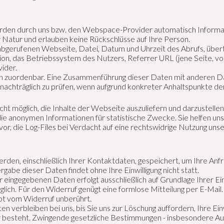
den durch uns bzw. den Webspace-Provider automatisch Informati
r Natur und erlauben keine Rückschlüsse auf Ihre Person.
bgerufenen Webseite, Datei, Datum und Uhrzeit des Abrufs, übe
on, das Betriebssystem des Nutzers, Referrer URL (jene Seite, von
ider.
n zuordenbar. Eine Zusammenführung dieser Daten mit anderen D
n nachträglich zu prüfen, wenn aufgrund konkreter Anhaltspunkte de
cht möglich, die Inhalte der Webseite auszuliefern und darzustellen
e anonymen Informationen für statistische Zwecke. Sie helfen un
or, die Log-Files bei Verdacht auf eine rechtswidrige Nutzung unse
den, einschließlich Ihrer Kontaktdaten, gespeichert, um Ihre Anf
gabe dieser Daten findet ohne Ihre Einwilligung nicht statt.
 eingegebenen Daten erfolgt ausschließlich auf Grundlage Ihrer Ei
 möglich. Für den Widerruf genügt eine formlose Mitteilung per E-Ma
bt vom Widerruf unberührt.
 verbleiben bei uns, bis Sie uns zur Löschung auffordern, Ihre Ein
esteht. Zwingende gesetzliche Bestimmungen - insbesondere Aufb