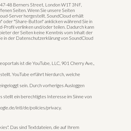
, 47-48 Berners Street, London W1T 3NF,
ffenen Seiten. Wenn Sie unsere Seiten
oud-Server hergestellt. SoundCloud erhält
" oder "Share-Button" anklicken während Sie in
-Profil verlinken und/oder teilen. Dadurch kann
ieter der Seiten keine Kenntnis vom Inhalt der
ie in der Datenschutzerklärung von SoundCloud
eoportals ist die YouTube, LLC, 901 Cherry Ave.,
stellt. YouTube erfährt hierdurch, welche
eingeloggt sein. Durch vorheriges Ausloggen
stellt ein berechtigtes Interesse im Sinne von
le.de/intl/de/policies/privacy.
. Das sind Textdateien, die auf Ihrem