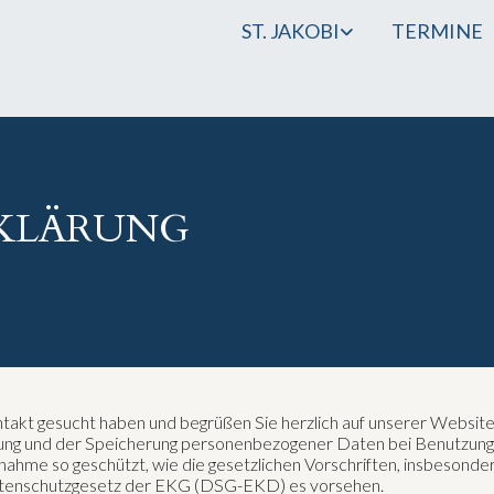
ST. JAKOBI
TERMINE
KLÄRUNG
ntakt gesucht haben und begrüßen Sie herzlich auf unserer Website
ung und der Speicherung personenbezogener Daten bei Benutzun
snahme so geschützt, wie die gesetzlichen Vorschriften, insbeso
tenschutzgesetz der EKG (DSG-EKD) es vorsehen.