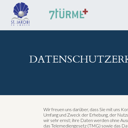
ZUM INHALT SPRINGEN
DATENSCHUTZER
Wir freuen uns darüber, dass Sie mit uns Ko
Umfang und Zweck der Erhebung, der Nutz
wir sehr ernst; ihre Daten werden ohne Au
das Telemediengesetz (TMG) sowie das Da