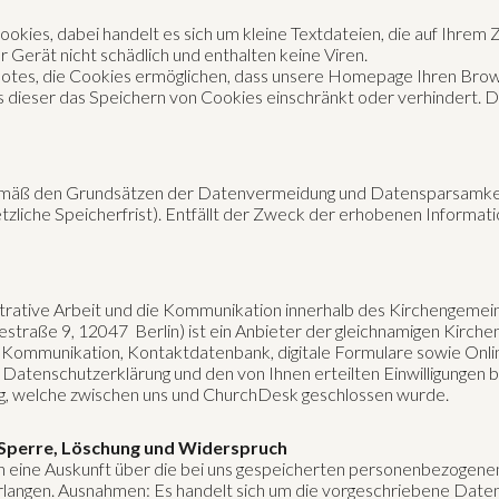
s, dabei handelt es sich um kleine Textdateien, die auf Ihrem Zu
r Gerät nicht schädlich und enthalten keine Viren.
botes, die Cookies ermöglichen, dass unsere Homepage Ihren Bro
ss dieser das Speichern von Cookies einschränkt oder verhindert.
äß den Grundsätzen der Datenvermeidung und Datensparsamkeit nu
zliche Speicherfrist). Entfällt der Zweck der erhobenen Informati
trative Arbeit und die Kommunikation innerhalb des Kirchengeme
aße 9, 12047 Berlin) ist ein Anbieter der gleichnamigen Kirche
Kommunikation, Kontaktdatenbank, digitale Formulare sowie Onli
 Datenschutzerklärung und den von Ihnen erteilten Einwilligungen
g, welche zwischen uns und ChurchDesk geschlossen wurde.
, Sperre, Löschung und Widerspruch
ich eine Auskunft über die bei uns gespeicherten personenbezogen
erlangen. Ausnahmen: Es handelt sich um die vorgeschriebene Date