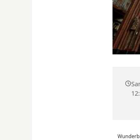
Sa
12
Wunderba