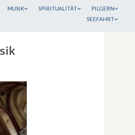
MUSIK
SPIRITUALITÄT
PILGERN
SEEFAHRT
sik