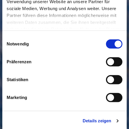
SCHNELL // NAVIGIERT
Verwendung unserer Website an unsere Partner für
soziale Medien, Werbung und Analysen weiter. Unsere
Partner führen diese Informationen möglicherweise mit
weiteren Daten zusammen, die Sie ihnen bereitgestellt
haben oder die sie im Rahmen Ihrer Nutzung der Dienste
gesammelt haben.
Einwilligungsauswahl
Notwendig
Präferenzen
GEMEINDE
BESUCHEN
Statistiken
Marketing
Details zeigen
KONTAKT