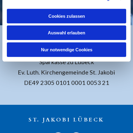
KONTAKT
Cookies zulassen
Auswahl erlauben
BANKVERBINDUNG
Nur notwendige Cookies
Sparkasse zu Lübeck
Ev. Luth. Kirchengemeinde St. Jakobi
DE49 2305 0101 0001 0053 21
ST. JAKOBI LÜBECK