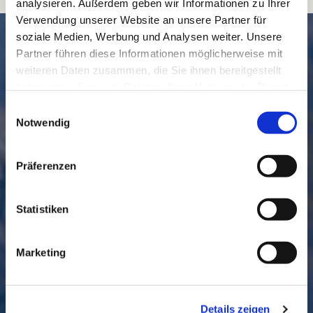
analysieren. Außerdem geben wir Informationen zu Ihrer
Verwendung unserer Website an unsere Partner für
SCHNELL // NAVIGIERT
soziale Medien, Werbung und Analysen weiter. Unsere
Partner führen diese Informationen möglicherweise mit
weiteren Daten zusammen, die Sie ihnen bereitgestellt
haben oder die sie im Rahmen Ihrer Nutzung der Dienste
gesammelt haben.
Einwilligungsauswahl
Notwendig
Präferenzen
GEMEINDE
BESUCHEN
Statistiken
Marketing
Details zeigen