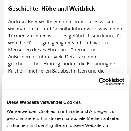
Geschichte, Höhe und Weitblick
Andreas Beer wollte von den Dreien alles wissen:
wie man Turm- und Gewölbeführer wird, was in den
Türmen zu sehen ist, ob es gefährlich sein kann, für
wen die Führungen geeignet sind und warum
Menschen dieses Ehrenamt übernehmen.
Außerdem erfuhr er viele Details zu den
geschichtlichen Hintergründen: die Erbauung der
Kirche in mehreren Bauabschnitten und die
Entstehung des höchsten Backsteingewölbes der
Welt, die schreckliche Bombennacht von Palmarum
1942 und wie Eric Warburg einen weiteren Angriff
verhinderte, den Wiederaufbau der Kirche sowie
Diese Webseite verwendet Cookies
die Geschichte der Glocken. Den Höhepunkt bildete
Wir verwenden Cookies, um Inhalte und Anzeigen zu
der Rundumblick vom Dachreiter über die Lübecker
personalisieren, Funktionen für soziale Medien anbieten
Altstadt und darüber hinaus – bei strahlendem
zu können und die Zugriffe auf unsere Website zu
Sonnenschein schlicht atemberaubend.