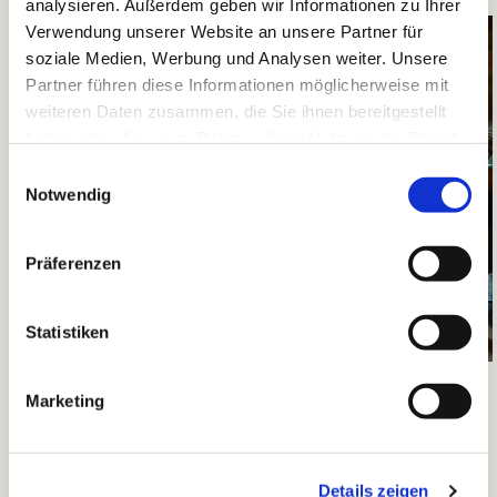
analysieren. Außerdem geben wir Informationen zu Ihrer
Verwendung unserer Website an unsere Partner für
soziale Medien, Werbung und Analysen weiter. Unsere
Partner führen diese Informationen möglicherweise mit
weiteren Daten zusammen, die Sie ihnen bereitgestellt
haben oder die sie im Rahmen Ihrer Nutzung der Dienste
gesammelt haben.
Einwilligungsauswahl
Notwendig
Präferenzen
Statistiken
Ein Chor überraschte die Gruppe mit einem
Marketing
Ständchen.
Dennis Lorenzen erinnert sich gern an den Drehtag
Details zeigen
zurück: „Am Dreh für den NDR-Beitrag hat mich