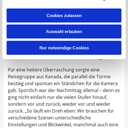
besonders die Spontaneität fasziniert. So konnten
kleine Anekdoten von der Marienkirche, ihren
Cookies zulassen
Steinen und den Menschen erzählt und ihre
Geschichte zum Leben erweckt werden. Das ist das
Auswahl erlauben
Besondere, was die Turm- und Gewölbeführungen
in der Marienkirche so einzigartig macht.“
Nur notwendige Cookies
Musikalische Überraschung
Für eine heitere Überraschung sorgte eine
Reisegruppe aus Kanada, die parallel die Türme
bestieg und spontan ein Ständchen für die Kamera
gab. Sportlich war der Nachmittag allemal – denn es
ging nicht einfach nur die vielen Stufen hinauf,
sondern vor und zurück, wieder vor und wieder
zurück. „So läuft ein Dreh eben: Wir brauchen für
verschiedene Szenen unterschiedliche
Einstellungen und Blickwinkel, manchmal auch eine