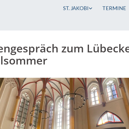
ST. JAKOBI
TERMINE
engespräch zum Lübeck
elsommer