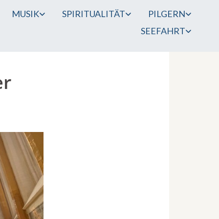
MUSIK
SPIRITUALITÄT
PILGERN
SEEFAHRT
er