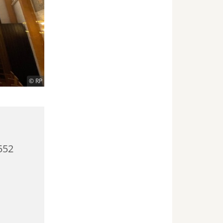
© RP
552