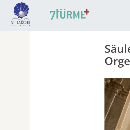
Säul
Org