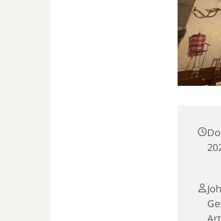
Do
20
Jo
Ge
Ar