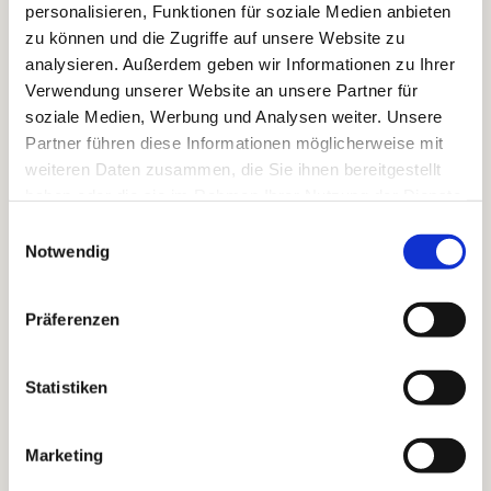
personalisieren, Funktionen für soziale Medien anbieten
vernichten. Haltung haben, ohne herzlos zu
zu können und die Zugriffe auf unsere Website zu
werden.
analysieren. Außerdem geben wir Informationen zu Ihrer
Verwendung unserer Website an unsere Partner für
Denn der Heilige Geist ist größer als unsere
soziale Medien, Werbung und Analysen weiter. Unsere
Konfessionen. Er weht durch katholische
Partner führen diese Informationen möglicherweise mit
Kathedralen und evangelische Backsteinkirchen. Er
weiteren Daten zusammen, die Sie ihnen bereitgestellt
liebt offenbar das Leben mehr als die perfekte
haben oder die sie im Rahmen Ihrer Nutzung der Dienste
Ordnung.
gesammelt haben.
Einwilligungsauswahl
Pfingsten beginnt dort, wo Menschen entdecken:
Notwendig
Der andere Christ gehört nicht zuerst zu einer
Konfession — sondern zuerst zu Christus.
Präferenzen
Es war ein schöner Gottesdienst und ist eine
Statistiken
schöne und wichtige Tradition, dass
Christenmenschen zum Pfingstfest miteinander
Marketing
ihre Gemeinschaft feiern, zusammen singen und
beten.