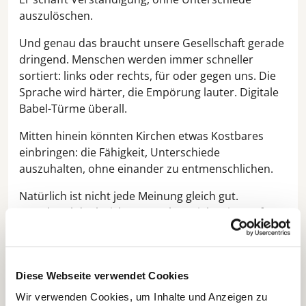
auszulöschen.
Und genau das braucht unsere Gesellschaft gerade
dringend. Menschen werden immer schneller
sortiert: links oder rechts, für oder gegen uns. Die
Sprache wird härter, die Empörung lauter. Digitale
Babel-Türme überall.
Mitten hinein könnten Kirchen etwas Kostbares
einbringen: die Fähigkeit, Unterschiede
auszuhalten, ohne einander zu entmenschlichen.
Natürlich ist nicht jede Meinung gleich gut.
Manchmal denke ich: ganz schön viel Meinung für
so wenig Ahnung. Aber der andere Mensch bleibt
trotzdem ein Ebenbild Gottes.
Vielleicht ist das die ökumenische Aufgabe unserer
Diese Webseite verwendet Cookies
Zeit: zu zeigen, dass man sich unterscheiden kann,
Wir verwenden Cookies, um Inhalte und Anzeigen zu
ohne sich zu verachten. Streiten, ohne zu