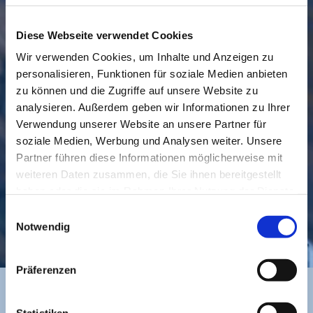
Diese Webseite verwendet Cookies
Wir verwenden Cookies, um Inhalte und Anzeigen zu
personalisieren, Funktionen für soziale Medien anbieten
GEMEINDE
BESUCHEN
zu können und die Zugriffe auf unsere Website zu
analysieren. Außerdem geben wir Informationen zu Ihrer
Verwendung unserer Website an unsere Partner für
soziale Medien, Werbung und Analysen weiter. Unsere
Partner führen diese Informationen möglicherweise mit
weiteren Daten zusammen, die Sie ihnen bereitgestellt
haben oder die sie im Rahmen Ihrer Nutzung der Dienste
gesammelt haben.
Einwilligungsauswahl
KONTAKT
Notwendig
Präferenzen
Statistiken