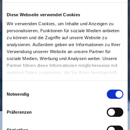
Diese Webseite verwendet Cookies
Wir verwenden Cookies, um Inhalte und Anzeigen zu
personalisieren, Funktionen für soziale Medien anbieten
GEMEINDE
BESUCHEN
zu können und die Zugriffe auf unsere Website zu
analysieren. Außerdem geben wir Informationen zu Ihrer
Verwendung unserer Website an unsere Partner für
soziale Medien, Werbung und Analysen weiter. Unsere
Partner führen diese Informationen möglicherweise mit
weiteren Daten zusammen, die Sie ihnen bereitgestellt
haben oder die sie im Rahmen Ihrer Nutzung der Dienste
gesammelt haben.
Einwilligungsauswahl
KONTAKT
Notwendig
Präferenzen
Statistiken