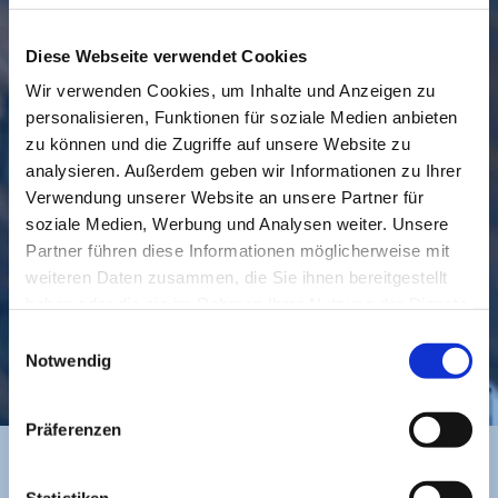
Diese Webseite verwendet Cookies
Wir verwenden Cookies, um Inhalte und Anzeigen zu
personalisieren, Funktionen für soziale Medien anbieten
GEMEINDE
BESUCHEN
zu können und die Zugriffe auf unsere Website zu
analysieren. Außerdem geben wir Informationen zu Ihrer
Verwendung unserer Website an unsere Partner für
soziale Medien, Werbung und Analysen weiter. Unsere
Partner führen diese Informationen möglicherweise mit
weiteren Daten zusammen, die Sie ihnen bereitgestellt
haben oder die sie im Rahmen Ihrer Nutzung der Dienste
gesammelt haben.
Einwilligungsauswahl
KONTAKT
Notwendig
Präferenzen
Statistiken