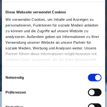
Diese Webseite verwendet Cookies
Wir verwenden Cookies, um Inhalte und Anzeigen zu
personalisieren, Funktionen für soziale Medien anbieten
GEMEINDE
BESUCHEN
zu können und die Zugriffe auf unsere Website zu
analysieren. Außerdem geben wir Informationen zu Ihrer
Verwendung unserer Website an unsere Partner für
soziale Medien, Werbung und Analysen weiter. Unsere
Partner führen diese Informationen möglicherweise mit
weiteren Daten zusammen, die Sie ihnen bereitgestellt
haben oder die sie im Rahmen Ihrer Nutzung der Dienste
gesammelt haben.
Einwilligungsauswahl
KONTAKT
Notwendig
Präferenzen
Statistiken