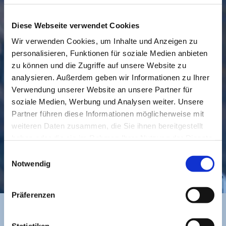
Diese Webseite verwendet Cookies
Wir verwenden Cookies, um Inhalte und Anzeigen zu
personalisieren, Funktionen für soziale Medien anbieten
GEMEINDE
BESUCHEN
zu können und die Zugriffe auf unsere Website zu
analysieren. Außerdem geben wir Informationen zu Ihrer
Verwendung unserer Website an unsere Partner für
soziale Medien, Werbung und Analysen weiter. Unsere
Partner führen diese Informationen möglicherweise mit
weiteren Daten zusammen, die Sie ihnen bereitgestellt
haben oder die sie im Rahmen Ihrer Nutzung der Dienste
gesammelt haben.
Einwilligungsauswahl
KONTAKT
Notwendig
Präferenzen
Statistiken