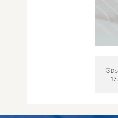
Don
17: