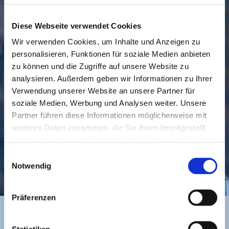
Diese Webseite verwendet Cookies
Wir verwenden Cookies, um Inhalte und Anzeigen zu
personalisieren, Funktionen für soziale Medien anbieten
GEMEINDE
BESUCHEN
zu können und die Zugriffe auf unsere Website zu
analysieren. Außerdem geben wir Informationen zu Ihrer
Verwendung unserer Website an unsere Partner für
soziale Medien, Werbung und Analysen weiter. Unsere
Partner führen diese Informationen möglicherweise mit
weiteren Daten zusammen, die Sie ihnen bereitgestellt
haben oder die sie im Rahmen Ihrer Nutzung der Dienste
gesammelt haben.
Einwilligungsauswahl
KONTAKT
Notwendig
Präferenzen
Statistiken