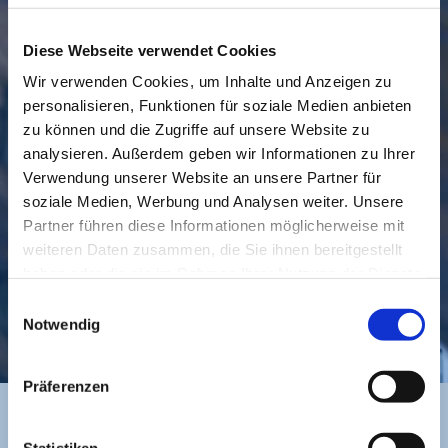
Diese Webseite verwendet Cookies
Wir verwenden Cookies, um Inhalte und Anzeigen zu
personalisieren, Funktionen für soziale Medien anbieten
GEMEINDE
BESUCHEN
zu können und die Zugriffe auf unsere Website zu
analysieren. Außerdem geben wir Informationen zu Ihrer
Verwendung unserer Website an unsere Partner für
soziale Medien, Werbung und Analysen weiter. Unsere
Partner führen diese Informationen möglicherweise mit
weiteren Daten zusammen, die Sie ihnen bereitgestellt
haben oder die sie im Rahmen Ihrer Nutzung der Dienste
gesammelt haben.
Einwilligungsauswahl
KONTAKT
Notwendig
Präferenzen
Statistiken