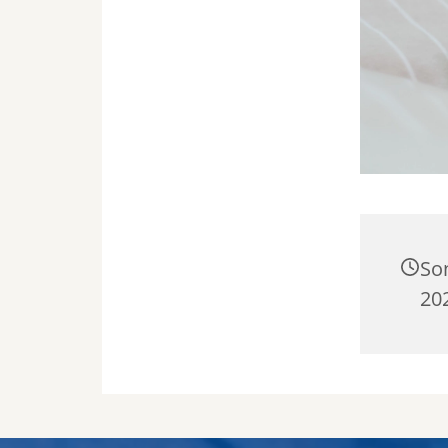
So
202