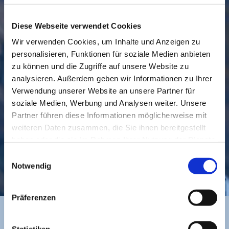
Diese Webseite verwendet Cookies
Wir verwenden Cookies, um Inhalte und Anzeigen zu
personalisieren, Funktionen für soziale Medien anbieten
GEMEINDE
BESUCHEN
zu können und die Zugriffe auf unsere Website zu
analysieren. Außerdem geben wir Informationen zu Ihrer
Verwendung unserer Website an unsere Partner für
soziale Medien, Werbung und Analysen weiter. Unsere
Partner führen diese Informationen möglicherweise mit
weiteren Daten zusammen, die Sie ihnen bereitgestellt
haben oder die sie im Rahmen Ihrer Nutzung der Dienste
gesammelt haben.
Einwilligungsauswahl
KONTAKT
Notwendig
Präferenzen
Statistiken