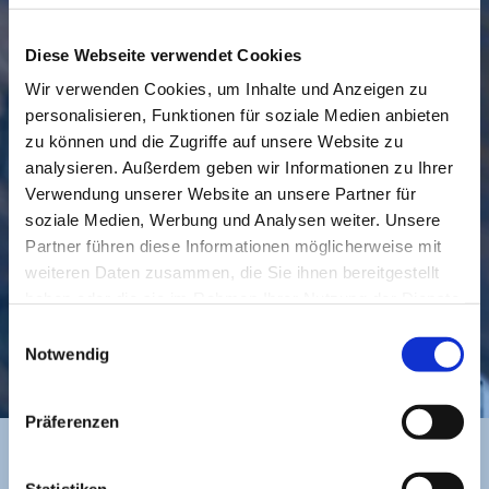
Diese Webseite verwendet Cookies
Wir verwenden Cookies, um Inhalte und Anzeigen zu
personalisieren, Funktionen für soziale Medien anbieten
GEMEINDE
BESUCHEN
zu können und die Zugriffe auf unsere Website zu
analysieren. Außerdem geben wir Informationen zu Ihrer
Verwendung unserer Website an unsere Partner für
soziale Medien, Werbung und Analysen weiter. Unsere
Partner führen diese Informationen möglicherweise mit
weiteren Daten zusammen, die Sie ihnen bereitgestellt
haben oder die sie im Rahmen Ihrer Nutzung der Dienste
gesammelt haben.
Einwilligungsauswahl
KONTAKT
Notwendig
Präferenzen
Statistiken