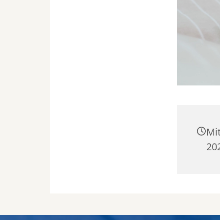
Mi
202