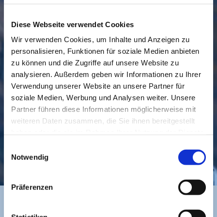
Diese Webseite verwendet Cookies
Wir verwenden Cookies, um Inhalte und Anzeigen zu
personalisieren, Funktionen für soziale Medien anbieten
GEMEINDE
BESUCHEN
zu können und die Zugriffe auf unsere Website zu
analysieren. Außerdem geben wir Informationen zu Ihrer
Verwendung unserer Website an unsere Partner für
soziale Medien, Werbung und Analysen weiter. Unsere
Partner führen diese Informationen möglicherweise mit
weiteren Daten zusammen, die Sie ihnen bereitgestellt
haben oder die sie im Rahmen Ihrer Nutzung der Dienste
gesammelt haben.
Einwilligungsauswahl
KONTAKT
Notwendig
Präferenzen
Statistiken