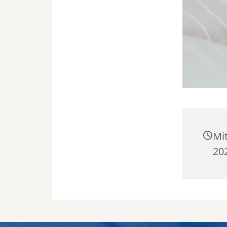
Mi
202