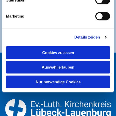
BANKVERBINDUNG
Sparkasse zu Lübeck
Marketing
Ev. Luth. Kirchengemeinde St. Jakobi
DE49 2305 0101 0001 0053 21
Details zeigen
Cookies zulassen
ST. JAKOBI LÜBECK
Auswahl erlauben
Nur notwendige Cookies