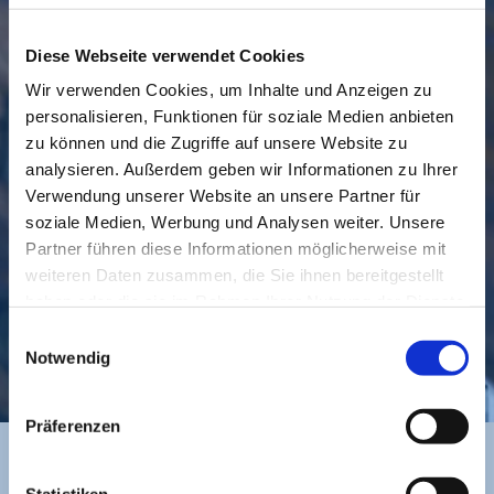
Diese Webseite verwendet Cookies
Wir verwenden Cookies, um Inhalte und Anzeigen zu
personalisieren, Funktionen für soziale Medien anbieten
GEMEINDE
BESUCHEN
zu können und die Zugriffe auf unsere Website zu
analysieren. Außerdem geben wir Informationen zu Ihrer
Verwendung unserer Website an unsere Partner für
soziale Medien, Werbung und Analysen weiter. Unsere
Partner führen diese Informationen möglicherweise mit
weiteren Daten zusammen, die Sie ihnen bereitgestellt
haben oder die sie im Rahmen Ihrer Nutzung der Dienste
gesammelt haben.
Einwilligungsauswahl
KONTAKT
Notwendig
Präferenzen
Statistiken