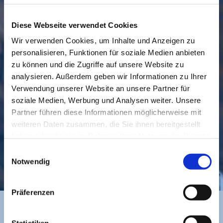
Diese Webseite verwendet Cookies
Wir verwenden Cookies, um Inhalte und Anzeigen zu
personalisieren, Funktionen für soziale Medien anbieten
GEMEINDE
BESUCHEN
zu können und die Zugriffe auf unsere Website zu
analysieren. Außerdem geben wir Informationen zu Ihrer
Verwendung unserer Website an unsere Partner für
soziale Medien, Werbung und Analysen weiter. Unsere
Partner führen diese Informationen möglicherweise mit
weiteren Daten zusammen, die Sie ihnen bereitgestellt
haben oder die sie im Rahmen Ihrer Nutzung der Dienste
gesammelt haben.
Einwilligungsauswahl
KONTAKT
Notwendig
Präferenzen
Statistiken