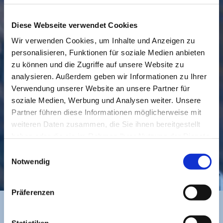
Diese Webseite verwendet Cookies
Wir verwenden Cookies, um Inhalte und Anzeigen zu
personalisieren, Funktionen für soziale Medien anbieten
GEMEINDE
BESUCHEN
zu können und die Zugriffe auf unsere Website zu
analysieren. Außerdem geben wir Informationen zu Ihrer
Verwendung unserer Website an unsere Partner für
soziale Medien, Werbung und Analysen weiter. Unsere
Partner führen diese Informationen möglicherweise mit
weiteren Daten zusammen, die Sie ihnen bereitgestellt
haben oder die sie im Rahmen Ihrer Nutzung der Dienste
gesammelt haben.
Einwilligungsauswahl
KONTAKT
Notwendig
Präferenzen
Statistiken