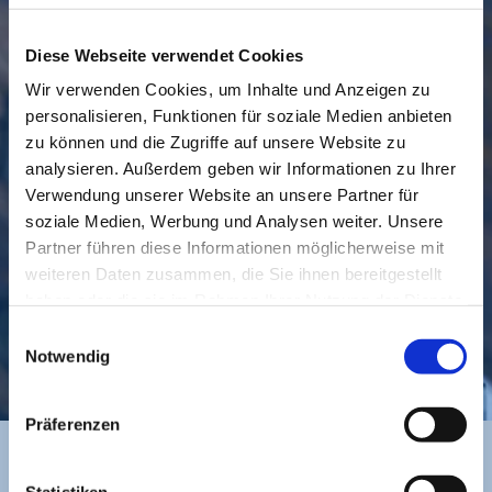
Diese Webseite verwendet Cookies
Wir verwenden Cookies, um Inhalte und Anzeigen zu
personalisieren, Funktionen für soziale Medien anbieten
GEMEINDE
BESUCHEN
zu können und die Zugriffe auf unsere Website zu
analysieren. Außerdem geben wir Informationen zu Ihrer
Verwendung unserer Website an unsere Partner für
soziale Medien, Werbung und Analysen weiter. Unsere
Partner führen diese Informationen möglicherweise mit
weiteren Daten zusammen, die Sie ihnen bereitgestellt
haben oder die sie im Rahmen Ihrer Nutzung der Dienste
gesammelt haben.
Einwilligungsauswahl
KONTAKT
Notwendig
Präferenzen
Statistiken