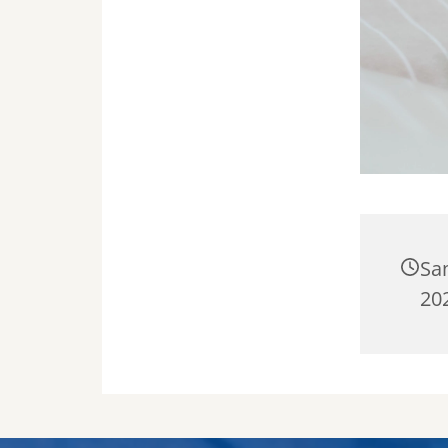
Sa
202