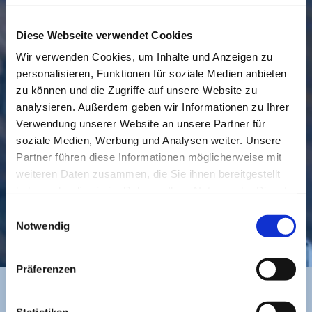
Diese Webseite verwendet Cookies
Wir verwenden Cookies, um Inhalte und Anzeigen zu
personalisieren, Funktionen für soziale Medien anbieten
GEMEINDE
BESUCHEN
zu können und die Zugriffe auf unsere Website zu
analysieren. Außerdem geben wir Informationen zu Ihrer
Verwendung unserer Website an unsere Partner für
soziale Medien, Werbung und Analysen weiter. Unsere
Partner führen diese Informationen möglicherweise mit
weiteren Daten zusammen, die Sie ihnen bereitgestellt
haben oder die sie im Rahmen Ihrer Nutzung der Dienste
gesammelt haben.
Einwilligungsauswahl
KONTAKT
Notwendig
Präferenzen
Statistiken