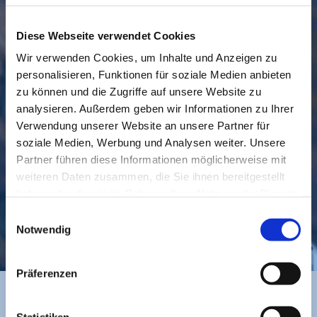
Diese Webseite verwendet Cookies
Wir verwenden Cookies, um Inhalte und Anzeigen zu
personalisieren, Funktionen für soziale Medien anbieten
GEMEINDE
BESUCHEN
zu können und die Zugriffe auf unsere Website zu
analysieren. Außerdem geben wir Informationen zu Ihrer
Verwendung unserer Website an unsere Partner für
soziale Medien, Werbung und Analysen weiter. Unsere
Partner führen diese Informationen möglicherweise mit
weiteren Daten zusammen, die Sie ihnen bereitgestellt
haben oder die sie im Rahmen Ihrer Nutzung der Dienste
gesammelt haben.
Einwilligungsauswahl
KONTAKT
Notwendig
Präferenzen
Statistiken