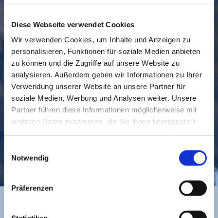
Diese Webseite verwendet Cookies
Wir verwenden Cookies, um Inhalte und Anzeigen zu
personalisieren, Funktionen für soziale Medien anbieten
GEMEINDE
BESUCHEN
zu können und die Zugriffe auf unsere Website zu
analysieren. Außerdem geben wir Informationen zu Ihrer
Verwendung unserer Website an unsere Partner für
soziale Medien, Werbung und Analysen weiter. Unsere
Partner führen diese Informationen möglicherweise mit
weiteren Daten zusammen, die Sie ihnen bereitgestellt
haben oder die sie im Rahmen Ihrer Nutzung der Dienste
gesammelt haben.
Einwilligungsauswahl
KONTAKT
Notwendig
Präferenzen
Statistiken