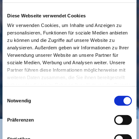
Diese Webseite verwendet Cookies
Wir verwenden Cookies, um Inhalte und Anzeigen zu
personalisieren, Funktionen für soziale Medien anbieten
GEMEINDE
BESUCHEN
zu können und die Zugriffe auf unsere Website zu
analysieren. Außerdem geben wir Informationen zu Ihrer
Verwendung unserer Website an unsere Partner für
soziale Medien, Werbung und Analysen weiter. Unsere
Partner führen diese Informationen möglicherweise mit
weiteren Daten zusammen, die Sie ihnen bereitgestellt
haben oder die sie im Rahmen Ihrer Nutzung der Dienste
gesammelt haben.
Einwilligungsauswahl
KONTAKT
Notwendig
Präferenzen
Statistiken