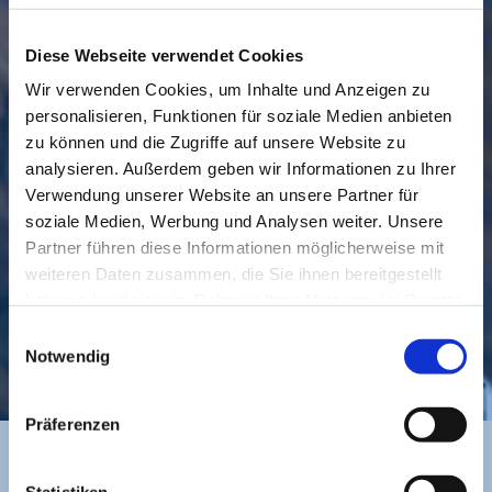
Diese Webseite verwendet Cookies
Wir verwenden Cookies, um Inhalte und Anzeigen zu
personalisieren, Funktionen für soziale Medien anbieten
GEMEINDE
BESUCHEN
zu können und die Zugriffe auf unsere Website zu
analysieren. Außerdem geben wir Informationen zu Ihrer
Verwendung unserer Website an unsere Partner für
soziale Medien, Werbung und Analysen weiter. Unsere
Partner führen diese Informationen möglicherweise mit
weiteren Daten zusammen, die Sie ihnen bereitgestellt
haben oder die sie im Rahmen Ihrer Nutzung der Dienste
gesammelt haben.
Einwilligungsauswahl
KONTAKT
Notwendig
Präferenzen
Statistiken