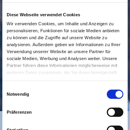
Diese Webseite verwendet Cookies
Wir verwenden Cookies, um Inhalte und Anzeigen zu
personalisieren, Funktionen für soziale Medien anbieten
GEMEINDE
BESUCHEN
zu können und die Zugriffe auf unsere Website zu
analysieren. Außerdem geben wir Informationen zu Ihrer
Verwendung unserer Website an unsere Partner für
soziale Medien, Werbung und Analysen weiter. Unsere
Partner führen diese Informationen möglicherweise mit
weiteren Daten zusammen, die Sie ihnen bereitgestellt
haben oder die sie im Rahmen Ihrer Nutzung der Dienste
gesammelt haben.
Einwilligungsauswahl
KONTAKT
Notwendig
Präferenzen
Statistiken