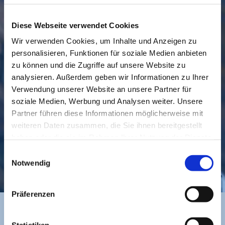
Diese Webseite verwendet Cookies
Wir verwenden Cookies, um Inhalte und Anzeigen zu
personalisieren, Funktionen für soziale Medien anbieten
GEMEINDE
BESUCHEN
zu können und die Zugriffe auf unsere Website zu
analysieren. Außerdem geben wir Informationen zu Ihrer
Verwendung unserer Website an unsere Partner für
soziale Medien, Werbung und Analysen weiter. Unsere
Partner führen diese Informationen möglicherweise mit
weiteren Daten zusammen, die Sie ihnen bereitgestellt
haben oder die sie im Rahmen Ihrer Nutzung der Dienste
gesammelt haben.
Einwilligungsauswahl
KONTAKT
Notwendig
Präferenzen
Statistiken