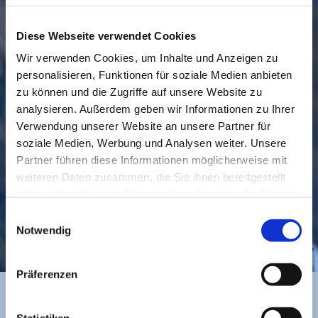
Diese Webseite verwendet Cookies
Wir verwenden Cookies, um Inhalte und Anzeigen zu
personalisieren, Funktionen für soziale Medien anbieten
GEMEINDE
BESUCHEN
zu können und die Zugriffe auf unsere Website zu
analysieren. Außerdem geben wir Informationen zu Ihrer
Verwendung unserer Website an unsere Partner für
soziale Medien, Werbung und Analysen weiter. Unsere
Partner führen diese Informationen möglicherweise mit
weiteren Daten zusammen, die Sie ihnen bereitgestellt
haben oder die sie im Rahmen Ihrer Nutzung der Dienste
gesammelt haben.
Einwilligungsauswahl
KONTAKT
Notwendig
Präferenzen
Statistiken