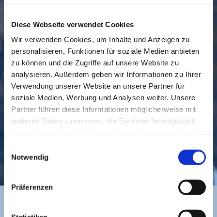
Diese Webseite verwendet Cookies
Wir verwenden Cookies, um Inhalte und Anzeigen zu
personalisieren, Funktionen für soziale Medien anbieten
GEMEINDE
BESUCHEN
zu können und die Zugriffe auf unsere Website zu
analysieren. Außerdem geben wir Informationen zu Ihrer
Verwendung unserer Website an unsere Partner für
soziale Medien, Werbung und Analysen weiter. Unsere
Partner führen diese Informationen möglicherweise mit
weiteren Daten zusammen, die Sie ihnen bereitgestellt
haben oder die sie im Rahmen Ihrer Nutzung der Dienste
gesammelt haben.
Einwilligungsauswahl
KONTAKT
Notwendig
Präferenzen
Statistiken