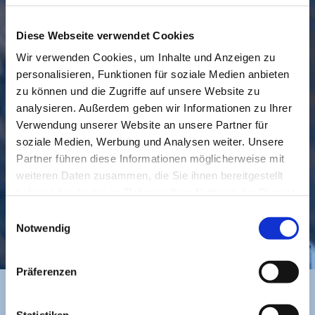
Diese Webseite verwendet Cookies
Wir verwenden Cookies, um Inhalte und Anzeigen zu
personalisieren, Funktionen für soziale Medien anbieten
GEMEINDE
BESUCHEN
zu können und die Zugriffe auf unsere Website zu
analysieren. Außerdem geben wir Informationen zu Ihrer
Verwendung unserer Website an unsere Partner für
soziale Medien, Werbung und Analysen weiter. Unsere
Partner führen diese Informationen möglicherweise mit
weiteren Daten zusammen, die Sie ihnen bereitgestellt
haben oder die sie im Rahmen Ihrer Nutzung der Dienste
gesammelt haben.
Einwilligungsauswahl
KONTAKT
Notwendig
Präferenzen
Statistiken