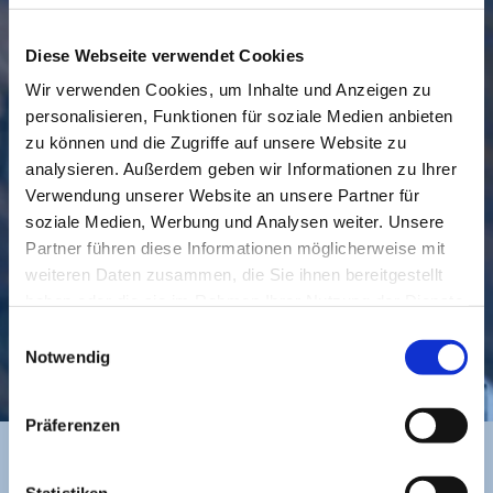
Diese Webseite verwendet Cookies
Wir verwenden Cookies, um Inhalte und Anzeigen zu
personalisieren, Funktionen für soziale Medien anbieten
GEMEINDE
BESUCHEN
zu können und die Zugriffe auf unsere Website zu
analysieren. Außerdem geben wir Informationen zu Ihrer
Verwendung unserer Website an unsere Partner für
soziale Medien, Werbung und Analysen weiter. Unsere
Partner führen diese Informationen möglicherweise mit
weiteren Daten zusammen, die Sie ihnen bereitgestellt
haben oder die sie im Rahmen Ihrer Nutzung der Dienste
gesammelt haben.
Einwilligungsauswahl
KONTAKT
Notwendig
Präferenzen
Statistiken