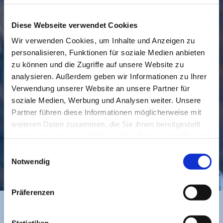
Diese Webseite verwendet Cookies
Wir verwenden Cookies, um Inhalte und Anzeigen zu
personalisieren, Funktionen für soziale Medien anbieten
GEMEINDE
BESUCHEN
zu können und die Zugriffe auf unsere Website zu
analysieren. Außerdem geben wir Informationen zu Ihrer
Verwendung unserer Website an unsere Partner für
soziale Medien, Werbung und Analysen weiter. Unsere
Partner führen diese Informationen möglicherweise mit
weiteren Daten zusammen, die Sie ihnen bereitgestellt
haben oder die sie im Rahmen Ihrer Nutzung der Dienste
gesammelt haben.
Einwilligungsauswahl
KONTAKT
Notwendig
Präferenzen
Statistiken