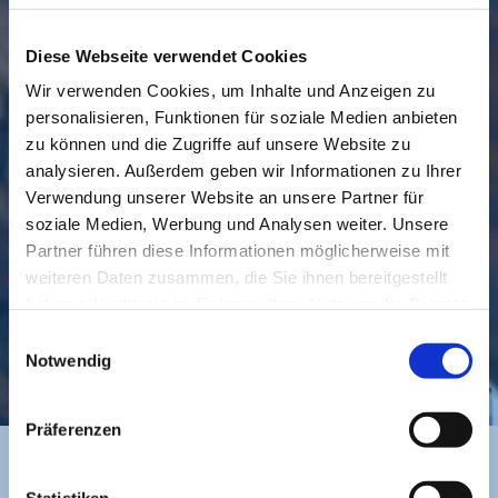
Diese Webseite verwendet Cookies
Wir verwenden Cookies, um Inhalte und Anzeigen zu
personalisieren, Funktionen für soziale Medien anbieten
GEMEINDE
BESUCHEN
zu können und die Zugriffe auf unsere Website zu
analysieren. Außerdem geben wir Informationen zu Ihrer
Verwendung unserer Website an unsere Partner für
soziale Medien, Werbung und Analysen weiter. Unsere
Partner führen diese Informationen möglicherweise mit
weiteren Daten zusammen, die Sie ihnen bereitgestellt
haben oder die sie im Rahmen Ihrer Nutzung der Dienste
gesammelt haben.
Einwilligungsauswahl
KONTAKT
Notwendig
Präferenzen
Statistiken