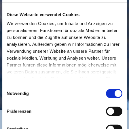
Diese Webseite verwendet Cookies
Wir verwenden Cookies, um Inhalte und Anzeigen zu
personalisieren, Funktionen für soziale Medien anbieten
GEMEINDE
BESUCHEN
zu können und die Zugriffe auf unsere Website zu
analysieren. Außerdem geben wir Informationen zu Ihrer
Verwendung unserer Website an unsere Partner für
soziale Medien, Werbung und Analysen weiter. Unsere
Partner führen diese Informationen möglicherweise mit
weiteren Daten zusammen, die Sie ihnen bereitgestellt
haben oder die sie im Rahmen Ihrer Nutzung der Dienste
gesammelt haben.
Einwilligungsauswahl
KONTAKT
Notwendig
Präferenzen
Statistiken