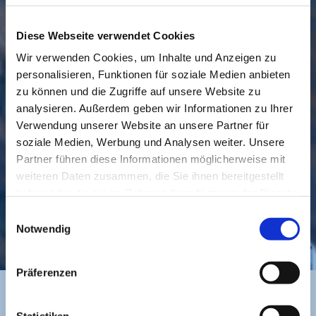
Diese Webseite verwendet Cookies
Wir verwenden Cookies, um Inhalte und Anzeigen zu
personalisieren, Funktionen für soziale Medien anbieten
GEMEINDE
BESUCHEN
zu können und die Zugriffe auf unsere Website zu
analysieren. Außerdem geben wir Informationen zu Ihrer
Verwendung unserer Website an unsere Partner für
soziale Medien, Werbung und Analysen weiter. Unsere
Partner führen diese Informationen möglicherweise mit
weiteren Daten zusammen, die Sie ihnen bereitgestellt
haben oder die sie im Rahmen Ihrer Nutzung der Dienste
gesammelt haben.
Einwilligungsauswahl
KONTAKT
Notwendig
Präferenzen
Statistiken