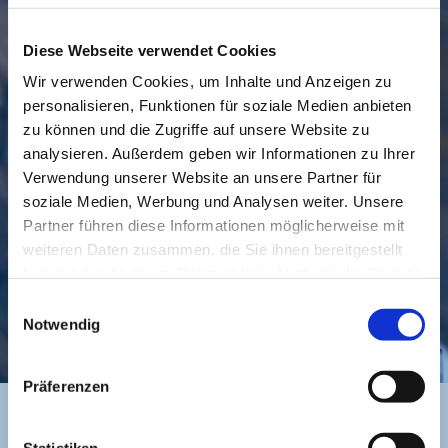
Diese Webseite verwendet Cookies
Wir verwenden Cookies, um Inhalte und Anzeigen zu
personalisieren, Funktionen für soziale Medien anbieten
GEMEINDE
BESUCHEN
zu können und die Zugriffe auf unsere Website zu
analysieren. Außerdem geben wir Informationen zu Ihrer
Verwendung unserer Website an unsere Partner für
soziale Medien, Werbung und Analysen weiter. Unsere
Partner führen diese Informationen möglicherweise mit
weiteren Daten zusammen, die Sie ihnen bereitgestellt
haben oder die sie im Rahmen Ihrer Nutzung der Dienste
gesammelt haben.
Einwilligungsauswahl
KONTAKT
Notwendig
Präferenzen
Statistiken