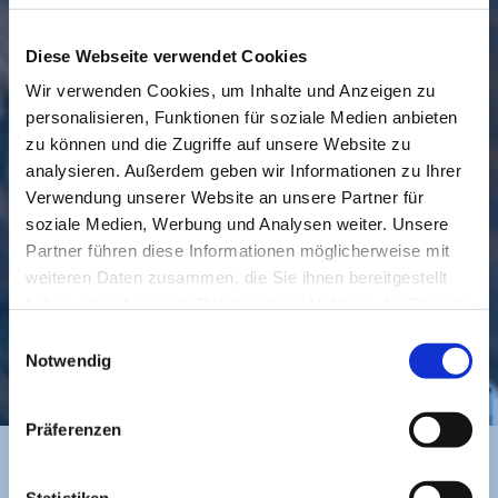
Diese Webseite verwendet Cookies
Wir verwenden Cookies, um Inhalte und Anzeigen zu
personalisieren, Funktionen für soziale Medien anbieten
GEMEINDE
BESUCHEN
zu können und die Zugriffe auf unsere Website zu
analysieren. Außerdem geben wir Informationen zu Ihrer
Verwendung unserer Website an unsere Partner für
soziale Medien, Werbung und Analysen weiter. Unsere
Partner führen diese Informationen möglicherweise mit
weiteren Daten zusammen, die Sie ihnen bereitgestellt
haben oder die sie im Rahmen Ihrer Nutzung der Dienste
gesammelt haben.
Einwilligungsauswahl
KONTAKT
Notwendig
Präferenzen
Statistiken