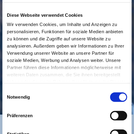
Diese Webseite verwendet Cookies
Wir verwenden Cookies, um Inhalte und Anzeigen zu
personalisieren, Funktionen für soziale Medien anbieten
GEMEINDE
BESUCHEN
zu können und die Zugriffe auf unsere Website zu
analysieren. Außerdem geben wir Informationen zu Ihrer
Verwendung unserer Website an unsere Partner für
soziale Medien, Werbung und Analysen weiter. Unsere
Partner führen diese Informationen möglicherweise mit
weiteren Daten zusammen, die Sie ihnen bereitgestellt
haben oder die sie im Rahmen Ihrer Nutzung der Dienste
gesammelt haben.
Einwilligungsauswahl
KONTAKT
Notwendig
Präferenzen
Statistiken