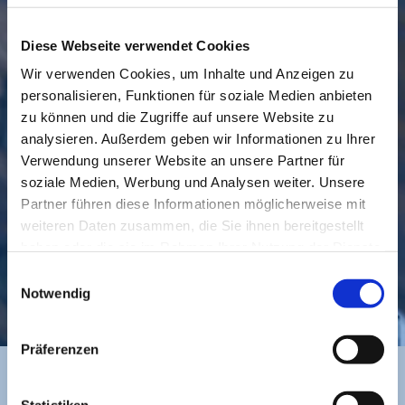
Diese Webseite verwendet Cookies
Wir verwenden Cookies, um Inhalte und Anzeigen zu
personalisieren, Funktionen für soziale Medien anbieten
GEMEINDE
BESUCHEN
zu können und die Zugriffe auf unsere Website zu
analysieren. Außerdem geben wir Informationen zu Ihrer
Verwendung unserer Website an unsere Partner für
soziale Medien, Werbung und Analysen weiter. Unsere
Partner führen diese Informationen möglicherweise mit
weiteren Daten zusammen, die Sie ihnen bereitgestellt
haben oder die sie im Rahmen Ihrer Nutzung der Dienste
gesammelt haben.
Einwilligungsauswahl
KONTAKT
Notwendig
Präferenzen
Statistiken