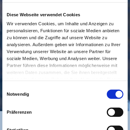
Diese Webseite verwendet Cookies
Wir verwenden Cookies, um Inhalte und Anzeigen zu
personalisieren, Funktionen für soziale Medien anbieten
GEMEINDE
BESUCHEN
zu können und die Zugriffe auf unsere Website zu
analysieren. Außerdem geben wir Informationen zu Ihrer
Verwendung unserer Website an unsere Partner für
soziale Medien, Werbung und Analysen weiter. Unsere
Partner führen diese Informationen möglicherweise mit
weiteren Daten zusammen, die Sie ihnen bereitgestellt
haben oder die sie im Rahmen Ihrer Nutzung der Dienste
gesammelt haben.
Einwilligungsauswahl
KONTAKT
Notwendig
Präferenzen
Statistiken