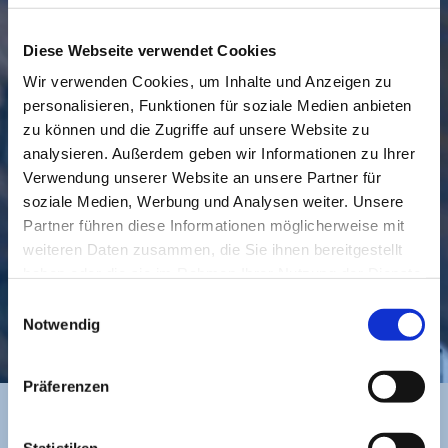
Diese Webseite verwendet Cookies
Wir verwenden Cookies, um Inhalte und Anzeigen zu
personalisieren, Funktionen für soziale Medien anbieten
GEMEINDE
BESUCHEN
zu können und die Zugriffe auf unsere Website zu
analysieren. Außerdem geben wir Informationen zu Ihrer
Verwendung unserer Website an unsere Partner für
soziale Medien, Werbung und Analysen weiter. Unsere
Partner führen diese Informationen möglicherweise mit
weiteren Daten zusammen, die Sie ihnen bereitgestellt
haben oder die sie im Rahmen Ihrer Nutzung der Dienste
gesammelt haben.
Einwilligungsauswahl
KONTAKT
Notwendig
Präferenzen
Statistiken