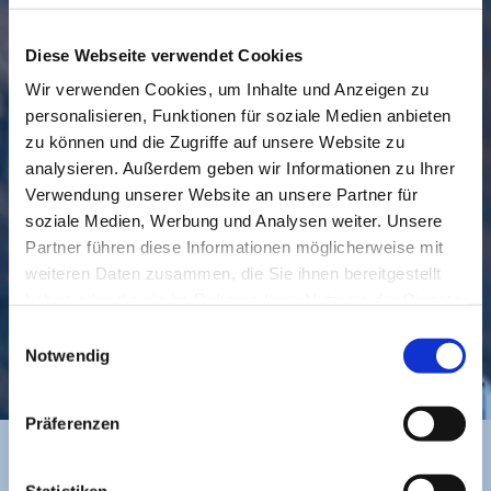
Diese Webseite verwendet Cookies
Wir verwenden Cookies, um Inhalte und Anzeigen zu
personalisieren, Funktionen für soziale Medien anbieten
GEMEINDE
BESUCHEN
zu können und die Zugriffe auf unsere Website zu
analysieren. Außerdem geben wir Informationen zu Ihrer
Verwendung unserer Website an unsere Partner für
soziale Medien, Werbung und Analysen weiter. Unsere
Partner führen diese Informationen möglicherweise mit
weiteren Daten zusammen, die Sie ihnen bereitgestellt
haben oder die sie im Rahmen Ihrer Nutzung der Dienste
gesammelt haben.
Einwilligungsauswahl
KONTAKT
Notwendig
Präferenzen
Statistiken