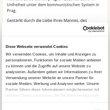
Unfreiheit unter dem kommunistischen System in
Prag.
Gestärkt durch die Liebe ihres Mannes, des
tschechischen Komponisten Viktor Kalabis, wurde
sie zu einer der berühmtesten Musikerinnen des
20. Jahrhunderts und zur ersten Cembalistin, die
das gesamte Klavierwerk Bachs aufnahm.
Diese Webseite verwendet Cookies
Zuzana Růžičková war eine Legende – nicht nur als
Wir verwenden Cookies, um Inhalte und Anzeigen zu
Mensch, sondern auch als Musikerin, sie wurde
personalisieren, Funktionen für soziale Medien anbieten
gefeiert und verehrt. 2017 erschien ihr Gesamtwerk
zu können und die Zugriffe auf unsere Website zu
neu, am 27. September desselben Jahres starb die
analysieren. Außerdem geben wir Informationen zu Ihrer
Grande Dame des Cembalos in Prag.
Verwendung unserer Website an unsere Partner für
soziale Medien, Werbung und Analysen weiter. Unsere
Texte aus ihrem Buch
Lebensfuge
führen durch die
Partner führen diese Informationen möglicherweise mit
schwärzesten Kapitel in Zuzanas Leben hin zu
weiteren Daten zusammen, die Sie ihnen bereitgestellt
einem Leben in Freiheit als lebensbejahende,
haben oder die sie im Rahmen Ihrer Nutzung der Dienste
faszinierende Musikerin, die an die Menschlichkeit
gesammelt haben.
Einwilligungsauswahl